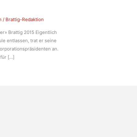
n
/
Brattig-Redaktion
r» Brattig 2015 Eigentlich
e entlassen, trat er seine
Korporationspräsidenten an.
ür […]