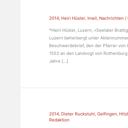
2014
,
Heiri Hüsler
,
Inwil
,
Nachrichten
/
*Heiri Hüsler, Luzern, «Seetaler Bratti
Luzern beherbergt unter Aktennummer
Beschwerdebrief, den der Pfarrer von I
1553 an den Landvogt von Rothenburg r
Jahre […]
2014
,
Dieter Ruckstuhl
,
Gelfingen
,
Hitz
Redaktion