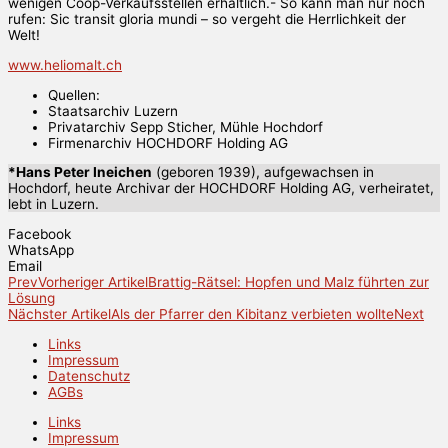
wenigen Coop-Verkaufsstellen erhältlich.- So kann man nur noch
rufen: Sic transit gloria mundi – so vergeht die Herrlichkeit der
Welt!
www.heliomalt.ch
Quellen:
Staatsarchiv Luzern
Privatarchiv Sepp Sticher, Mühle Hochdorf
Firmenarchiv HOCHDORF Holding AG
*Hans Peter Ineichen
(geboren 1939), aufgewachsen in
Hochdorf, heute Archivar der HOCHDORF Holding AG, verheiratet,
lebt in Luzern.
Facebook
WhatsApp
Email
Prev
Vorheriger Artikel
Brattig-Rätsel: Hopfen und Malz führten zur
Lösung
Nächster Artikel
Als der Pfarrer den Kibitanz verbieten wollte
Next
Links
Impressum
Datenschutz
AGBs
Links
Impressum