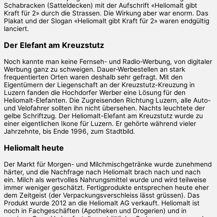
Schabracken (Satteldecken) mit der Aufschrift «Heliomalt gibt
Kraft für 2» durch die Strassen. Die Wirkung aber war enorm. Das
Plakat und der Slogan «Heliomalt gibt Kraft für 2» waren endgültig
lanciert.
Der Elefant am Kreuzstutz
Noch kannte man keine Fernseh- und Radio-Werbung, von digitaler
Werbung ganz zu schweigen. Dauer-Werbestellen an stark
frequentierten Orten waren deshalb sehr gefragt. Mit den
Eigentümern der Liegenschaft an der Kreuzstutz-Kreuzung in
Luzern fanden die Hochdorfer Werber eine Lösung für den
Heliomalt-Elefanten. Die Zugreisenden Richtung Luzern, alle Auto-
und Velofahrer sollten ihn nicht übersehen. Nachts leuchtete der
gelbe Schriftzug. Der Heliomalt-Elefant am Kreuzstutz wurde zu
einer eigentlichen Ikone für Luzern. Er gehörte während vieler
Jahrzehnte, bis Ende 1996, zum Stadtbild.
Heliomalt heute
Der Markt für Morgen- und Milchmischgetränke wurde zunehmend
härter, und die Nachfrage nach Heliomalt brach nach und nach
ein. Milch als wertvolles Nahrungsmittel wurde und wird teilweise
immer weniger geschätzt. Fertigprodukte entsprechen heute eher
dem Zeitgeist (der Verpackungsverschleiss lässt grüssen). Das
Produkt wurde 2012 an die Heliomalt AG verkauft. Heliomalt ist
noch in Fachgeschäften (Apotheken und Drogerien) und in