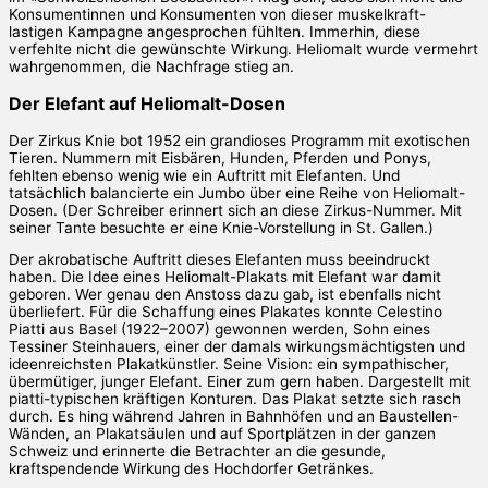
Konsumentinnen und Konsumenten von dieser muskelkraft-
lastigen Kampagne angesprochen fühlten. Immerhin, diese
verfehlte nicht die gewünschte Wirkung. Heliomalt wurde vermehrt
wahrgenommen, die Nachfrage stieg an.
Der Elefant auf Heliomalt-Dosen
Der Zirkus Knie bot 1952 ein grandioses Programm mit exotischen
Tieren. Nummern mit Eisbären, Hunden, Pferden und Ponys,
fehlten ebenso wenig wie ein Auftritt mit Elefanten. Und
tatsächlich balancierte ein Jumbo über eine Reihe von Heliomalt-
Dosen. (Der Schreiber erinnert sich an diese Zirkus-Nummer. Mit
seiner Tante besuchte er eine Knie-Vorstellung in St. Gallen.)
Der akrobatische Auftritt dieses Elefanten muss beeindruckt
haben. Die Idee eines Heliomalt-Plakats mit Elefant war damit
geboren. Wer genau den Anstoss dazu gab, ist ebenfalls nicht
überliefert. Für die Schaffung eines Plakates konnte Celestino
Piatti aus Basel (1922–2007) gewonnen werden, Sohn eines
Tessiner Steinhauers, einer der damals wirkungsmächtigsten und
ideenreichsten Plakatkünstler. Seine Vision: ein sympathischer,
übermütiger, junger Elefant. Einer zum gern haben. Dargestellt mit
piatti-typischen kräftigen Konturen. Das Plakat setzte sich rasch
durch. Es hing während Jahren in Bahnhöfen und an Baustellen-
Wänden, an Plakatsäulen und auf Sportplätzen in der ganzen
Schweiz und erinnerte die Betrachter an die gesunde,
kraftspendende Wirkung des Hochdorfer Getränkes.