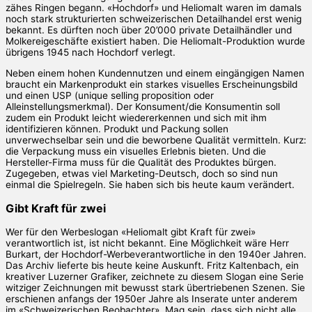
zähes Ringen begann. «Hochdorf» und Heliomalt waren im damals
noch stark strukturierten schweizerischen Detailhandel erst wenig
bekannt. Es dürften noch über 20’000 private Detailhändler und
Molkereigeschäfte existiert haben. Die Heliomalt-Produktion wurde
übrigens 1945 nach Hochdorf verlegt.
Neben einem hohen Kundennutzen und einem eingängigen Namen
braucht ein Markenprodukt ein starkes visuelles Erscheinungsbild
und einen USP (unique selling proposition oder
Alleinstellungsmerkmal). Der Konsument/die Konsumentin soll
zudem ein Produkt leicht wiedererkennen und sich mit ihm
identifizieren können. Produkt und Packung sollen
unverwechselbar sein und die beworbene Qualität vermitteln. Kurz:
die Verpackung muss ein visuelles Erlebnis bieten. Und die
Hersteller-Firma muss für die Qualität des Produktes bürgen.
Zugegeben, etwas viel Marketing-Deutsch, doch so sind nun
einmal die Spielregeln. Sie haben sich bis heute kaum verändert.
Gibt Kraft für zwei
Wer für den Werbeslogan «Heliomalt gibt Kraft für zwei»
verantwortlich ist, ist nicht bekannt. Eine Möglichkeit wäre Herr
Burkart, der Hochdorf-Werbeverantwortliche in den 1940er Jahren.
Das Archiv lieferte bis heute keine Auskunft. Fritz Kaltenbach, ein
kreativer Luzerner Grafiker, zeichnete zu diesem Slogan eine Serie
witziger Zeichnungen mit bewusst stark übertriebenen Szenen. Sie
erschienen anfangs der 1950er Jahre als Inserate unter anderem
im «Schweizerischen Beobachter». Mag sein, dass sich nicht alle