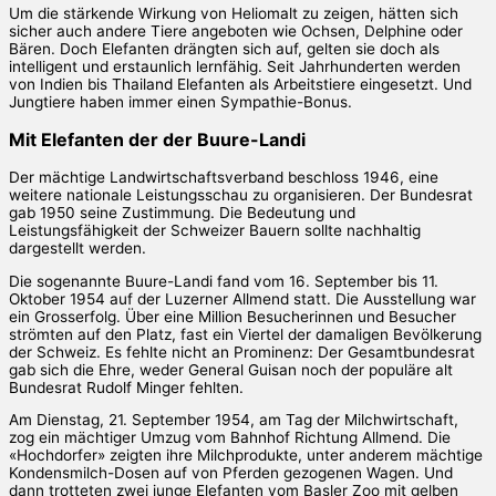
Um die stärkende Wirkung von Heliomalt zu zeigen, hätten sich
sicher auch andere Tiere angeboten wie Ochsen, Delphine oder
Bären. Doch Elefanten drängten sich auf, gelten sie doch als
intelligent und erstaunlich lernfähig. Seit Jahrhunderten werden
von Indien bis Thailand Elefanten als Arbeitstiere eingesetzt. Und
Jungtiere haben immer einen Sympathie-Bonus.
Mit Elefanten der der Buure-Landi
Der mächtige Landwirtschaftsverband beschloss 1946, eine
weitere nationale Leistungsschau zu organisieren. Der Bundesrat
gab 1950 seine Zustimmung. Die Bedeutung und
Leistungsfähigkeit der Schweizer Bauern sollte nachhaltig
dargestellt werden.
Die sogenannte Buure-Landi fand vom 16. September bis 11.
Oktober 1954 auf der Luzerner Allmend statt. Die Ausstellung war
ein Grosserfolg. Über eine Million Besucherinnen und Besucher
strömten auf den Platz, fast ein Viertel der damaligen Bevölkerung
der Schweiz. Es fehlte nicht an Prominenz: Der Gesamtbundesrat
gab sich die Ehre, weder General Guisan noch der populäre alt
Bundesrat Rudolf Minger fehlten.
Am Dienstag, 21. September 1954, am Tag der Milchwirtschaft,
zog ein mächtiger Umzug vom Bahnhof Richtung Allmend. Die
«Hochdorfer» zeigten ihre Milchprodukte, unter anderem mächtige
Kondensmilch-Dosen auf von Pferden gezogenen Wagen. Und
dann trotteten zwei junge Elefanten vom Basler Zoo mit gelben