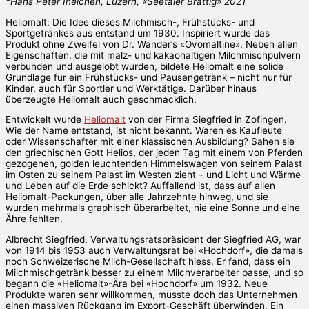
*Hans Peter Ineichen, Luzern, «Seetaler Brattig» 2021
Heliomalt: Die Idee dieses Milchmisch-, Frühstücks- und
Sportgetränkes aus entstand um 1930. Inspiriert wurde das
Produkt ohne Zweifel von Dr. Wander’s «Ovomaltine». Neben allen
Eigenschaften, die mit malz- und kakaohaltigen Milchmischpulvern
verbunden und ausgelobt wurden, bildete Heliomalt eine solide
Grundlage für ein Frühstücks- und Pausengetränk – nicht nur für
Kinder, auch für Sportler und Werktätige. Darüber hinaus
überzeugte Heliomalt auch geschmacklich.
Entwickelt wurde
Heliomalt
von der Firma Siegfried in Zofingen.
Wie der Name entstand, ist nicht bekannt. Waren es Kaufleute
oder Wissenschafter mit einer klassischen Ausbildung? Sahen sie
den griechischen Gott Helios, der jeden Tag mit einem von Pferden
gezogenen, golden leuchtenden Himmelswagen von seinem Palast
im Osten zu seinem Palast im Westen zieht – und Licht und Wärme
und Leben auf die Erde schickt? Auffallend ist, dass auf allen
Heliomalt-Packungen, über alle Jahrzehnte hinweg, und sie
wurden mehrmals graphisch überarbeitet, nie eine Sonne und eine
Ähre fehlten.
Albrecht Siegfried, Verwaltungsratspräsident der Siegfried AG, war
von 1914 bis 1953 auch Verwaltungsrat bei «Hochdorf», die damals
noch Schweizerische Milch-Gesellschaft hiess. Er fand, dass ein
Milchmischgetränk besser zu einem Milchverarbeiter passe, und so
begann die «Heliomalt»-Ära bei «Hochdorf» um 1932. Neue
Produkte waren sehr willkommen, musste doch das Unternehmen
einen massiven Rückgang im Export-Geschäft überwinden. Ein