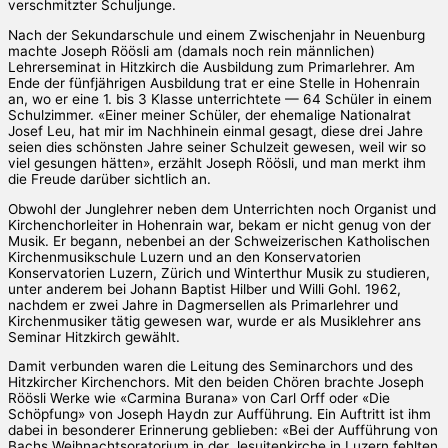
verschmitzter Schuljunge.
Nach der Sekundarschule und einem Zwischenjahr in Neuenburg
machte Joseph Röösli am (damals noch rein männlichen)
Lehrerseminat in Hitzkirch die Ausbildung zum Primarlehrer. Am
Ende der fünfjährigen Ausbildung trat er eine Stelle in Hohenrain
an, wo er eine 1. bis 3 Klasse unterrichtete — 64 Schüler in einem
Schulzimmer. «Einer meiner Schüler, der ehemalige Nationalrat
Josef Leu, hat mir im Nachhinein einmal gesagt, diese drei Jahre
seien dies schönsten Jahre seiner Schulzeit gewesen, weil wir so
viel gesungen hätten», erzählt Joseph Röösli, und man merkt ihm
die Freude darüber sichtlich an.
Obwohl der Junglehrer neben dem Unterrichten noch Organist und
Kirchenchorleiter in Hohenrain war, bekam er nicht genug von der
Musik. Er begann, nebenbei an der Schweizerischen Katholischen
Kirchenmusikschule Luzern und an den Konservatorien
Konservatorien Luzern, Zürich und Winterthur Musik zu studieren,
unter anderem bei Johann Baptist Hilber und Willi Gohl. 1962,
nachdem er zwei Jahre in Dagmersellen als Primarlehrer und
Kirchenmusiker tätig gewesen war, wurde er als Musiklehrer ans
Seminar Hitzkirch gewählt.
Damit verbunden waren die Leitung des Seminarchors und des
Hitzkircher Kirchenchors. Mit den beiden Chören brachte Joseph
Röösli Werke wie «Carmina Burana» von Carl Orff oder «Die
Schöpfung» von Joseph Haydn zur Aufführung. Ein Auftritt ist ihm
dabei in besonderer Erinnerung geblieben: «Bei der Aufführung von
Bachs Weihnachtsoratorium in der Jesuitenkirche in Luzern fehlten