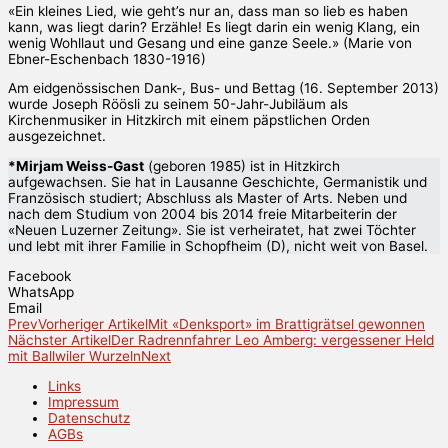
«Ein kleines Lied, wie geht’s nur an, dass man so lieb es haben
kann, was liegt darin? Erzähle! Es liegt darin ein wenig Klang, ein
wenig Wohllaut und Gesang und eine ganze Seele.» (Marie von
Ebner-Eschenbach 1830-1916)
Am eidgenössischen Dank-, Bus- und Bettag (16. September 2013)
wurde Joseph Röösli zu seinem 50-Jahr-Jubiläum als
Kirchenmusiker in Hitzkirch mit einem päpstlichen Orden
ausgezeichnet.
*Mirjam Weiss-Gast
(geboren 1985) ist in Hitzkirch
aufgewachsen. Sie hat in Lausanne Geschichte, Germanistik und
Französisch studiert; Abschluss als Master of Arts. Neben und
nach dem Studium von 2004 bis 2014 freie Mitarbeiterin der
«Neuen Luzerner Zeitung». Sie ist verheiratet, hat zwei Töchter
und lebt mit ihrer Familie in Schopfheim (D), nicht weit von Basel.
Facebook
WhatsApp
Email
Prev
Vorheriger Artikel
Mit «Denksport» im Brattigrätsel gewonnen
Nächster Artikel
Der Radrennfahrer Leo Amberg: vergessener Held
mit Ballwiler Wurzeln
Next
Links
Impressum
Datenschutz
AGBs