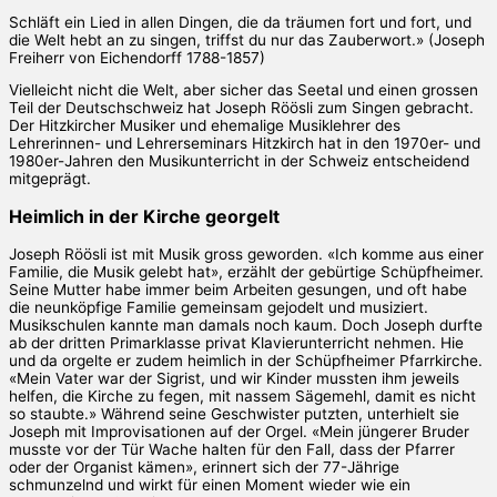
Schläft ein Lied in allen Dingen, die da träumen fort und fort, und
die Welt hebt an zu singen, triffst du nur das Zauberwort.» (Joseph
Freiherr von Eichendorff 1788-1857)
Vielleicht nicht die Welt, aber sicher das Seetal und einen grossen
Teil der Deutschschweiz hat Joseph Röösli zum Singen gebracht.
Der Hitzkircher Musiker und ehemalige Musiklehrer des
Lehrerinnen- und Lehrerseminars Hitzkirch hat in den 1970er- und
1980er-Jahren den Musikunterricht in der Schweiz entscheidend
mitgeprägt.
Heimlich in der Kirche georgelt
Joseph Röösli ist mit Musik gross geworden. «Ich komme aus einer
Familie, die Musik gelebt hat», erzählt der gebürtige Schüpfheimer.
Seine Mutter habe immer beim Arbeiten gesungen, und oft habe
die neunköpfige Familie gemeinsam gejodelt und musiziert.
Musikschulen kannte man damals noch kaum. Doch Joseph durfte
ab der dritten Primarklasse privat Klavierunterricht nehmen. Hie
und da orgelte er zudem heimlich in der Schüpfheimer Pfarrkirche.
«Mein Vater war der Sigrist, und wir Kinder mussten ihm jeweils
helfen, die Kirche zu fegen, mit nassem Sägemehl, damit es nicht
so staubte.» Während seine Geschwister putzten, unterhielt sie
Joseph mit Improvisationen auf der Orgel. «Mein jüngerer Bruder
musste vor der Tür Wache halten für den Fall, dass der Pfarrer
oder der Organist kämen», erinnert sich der 77-Jährige
schmunzelnd und wirkt für einen Moment wieder wie ein