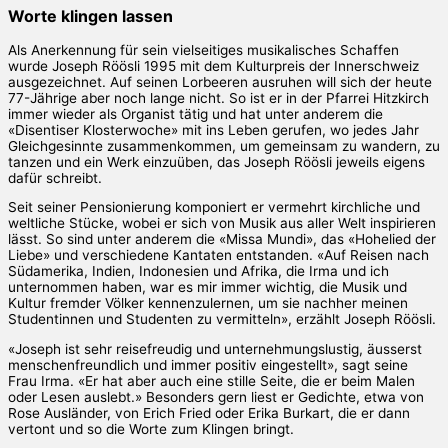
Worte klingen lassen
Als Anerkennung für sein vielseitiges musikalisches Schaffen
wurde Joseph Röösli 1995 mit dem Kulturpreis der Innerschweiz
ausgezeichnet. Auf seinen Lorbeeren ausruhen will sich der heute
77-Jährige aber noch lange nicht. So ist er in der Pfarrei Hitzkirch
immer wieder als Organist tätig und hat unter anderem die
«Disentiser Klosterwoche» mit ins Leben gerufen, wo jedes Jahr
Gleichgesinnte zusammenkommen, um gemeinsam zu wandern, zu
tanzen und ein Werk einzuüben, das Joseph Röösli jeweils eigens
dafür schreibt.
Seit seiner Pensionierung komponiert er vermehrt kirchliche und
weltliche Stücke, wobei er sich von Musik aus aller Welt inspirieren
lässt. So sind unter anderem die «Missa Mundi», das «Hohelied der
Liebe» und verschiedene Kantaten entstanden. «Auf Reisen nach
Südamerika, Indien, Indonesien und Afrika, die Irma und ich
unternommen haben, war es mir immer wichtig, die Musik und
Kultur fremder Völker kennenzulernen, um sie nachher meinen
Studentinnen und Studenten zu vermitteln», erzählt Joseph Röösli.
«Joseph ist sehr reisefreudig und unternehmungslustig, äusserst
menschenfreundlich und immer positiv eingestellt», sagt seine
Frau Irma. «Er hat aber auch eine stille Seite, die er beim Malen
oder Lesen auslebt.» Besonders gern liest er Gedichte, etwa von
Rose Ausländer, von Erich Fried oder Erika Burkart, die er dann
vertont und so die Worte zum Klingen bringt.