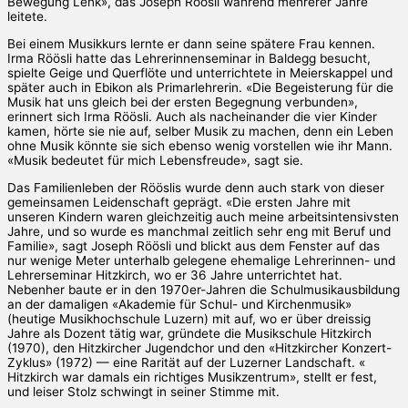
Bewegung Lenk», das Joseph Röösli während mehrerer Jahre
leitete.
Bei einem Musikkurs lernte er dann seine spätere Frau kennen.
Irma Röösli hatte das Lehrerinnenseminar in Baldegg besucht,
spielte Geige und Querflöte und unterrichtete in Meierskappel und
später auch in Ebikon als Primarlehrerin. «Die Begeisterung für die
Musik hat uns gleich bei der ersten Begegnung verbunden»,
erinnert sich Irma Röösli. Auch als nacheinander die vier Kinder
kamen, hörte sie nie auf, selber Musik zu machen, denn ein Leben
ohne Musik könnte sie sich ebenso wenig vorstellen wie ihr Mann.
«Musik bedeutet für mich Lebensfreude», sagt sie.
Das Familienleben der Rööslis wurde denn auch stark von dieser
gemeinsamen Leidenschaft geprägt. «Die ersten Jahre mit
unseren Kindern waren gleichzeitig auch meine arbeitsintensivsten
Jahre, und so wurde es manchmal zeitlich sehr eng mit Beruf und
Familie», sagt Joseph Röösli und blickt aus dem Fenster auf das
nur wenige Meter unterhalb gelegene ehemalige Lehrerinnen- und
Lehrerseminar Hitzkirch, wo er 36 Jahre unterrichtet hat.
Nebenher baute er in den 1970er-Jahren die Schulmusikausbildung
an der damaligen «Akademie für Schul- und Kirchenmusik»
(heutige Musikhochschule Luzern) mit auf, wo er über dreissig
Jahre als Dozent tätig war, gründete die Musikschule Hitzkirch
(1970), den Hitzkircher Jugendchor und den «Hitzkircher Konzert-
Zyklus» (1972) — eine Rarität auf der Luzerner Landschaft. «
Hitzkirch war damals ein richtiges Musikzentrum», stellt er fest,
und leiser Stolz schwingt in seiner Stimme mit.