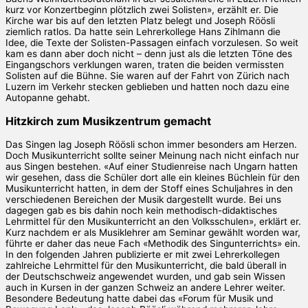
kurz vor Konzertbeginn plötzlich zwei Solisten», erzählt er. Die
Kirche war bis auf den letzten Platz belegt und Joseph Röösli
ziemlich ratlos. Da hatte sein Lehrerkollege Hans Zihlmann die
Idee, die Texte der Solisten-Passagen einfach vorzulesen. So weit
kam es dann aber doch nicht – denn just als die letzten Töne des
Eingangschors verklungen waren, traten die beiden vermissten
Solisten auf die Bühne. Sie waren auf der Fahrt von Zürich nach
Luzern im Verkehr stecken geblieben und hatten noch dazu eine
Autopanne gehabt.
Hitzkirch zum Musikzentrum gemacht
Das Singen lag Joseph Röösli schon immer besonders am Herzen.
Doch Musikunterricht sollte seiner Meinung nach nicht einfach nur
aus Singen bestehen. «Auf einer Studienreise nach Ungarn hatten
wir gesehen, dass die Schüler dort alle ein kleines Büchlein für den
Musikunterricht hatten, in dem der Stoff eines Schuljahres in den
verschiedenen Bereichen der Musik dargestellt wurde. Bei uns
dagegen gab es bis dahin noch kein methodisch-didaktisches
Lehrmittel für den Musikunterricht an den Volksschulen», erklärt er.
Kurz nachdem er als Musiklehrer am Seminar gewählt worden war,
führte er daher das neue Fach «Methodik des Singunterrichts» ein.
In den folgenden Jahren publizierte er mit zwei Lehrerkollegen
zahlreiche Lehrmittel für den Musikunterricht, die bald überall in
der Deutschschweiz angewendet wurden, und gab sein Wissen
auch in Kursen in der ganzen Schweiz an andere Lehrer weiter.
Besondere Bedeutung hatte dabei das «Forum für Musik und