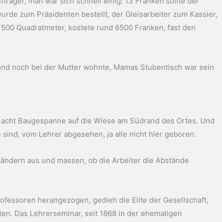
fträger, man war sich schnell einig: 13 Franken sollte der
urde zum Präsidenten bestellt, der Gleisarbeiter zum Kassier,
 500 Quadratmeter, kostete rund 6500 Franken, fast den
und noch bei der Mutter wohnte, Mamas Stubentisch war sein
ar, acht Baugespanne auf die Wiese am Südrand des Ortes. Und
sind, vom Lehrer abgesehen, ja alle nicht hier geboren.
bändern aus und massen, ob die Arbeiter die Abstände
fessoren herangezogen, gedieh die Elite der Gesellschaft,
eten. Das Lehrerseminar, seit 1868 in der ehemaligen