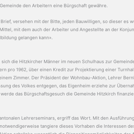
ie Gemeinde den Arbeitern eine Bürgschaft gewähre.
Brief, versehen mit der Bitte, jeden Bauwilligen, so dieser es
Mittel, mit dem auch der Arbeiter und Angestellte an der Konju
albildung gelangen kann».
en sich die Hitzkircher Männer im neuen Schulhaus zur Gemein
 pro 1962, über einen Kredit zur Projektierung einer Turnhalle
einem Zimmer. Der Präsident der Wohnbau-Aktion, Lehrer Bernha
assung des Volkes entgegen, das Eigenheim erziehe zur Überna
 werde das Bürgschaftsgesuch die Gemeinde Hitzkirch finanziel
es kantonalen Lehrerseminars, ergriff das Wort. Mit den Ausführ
n notwendigerweise tangiere dieses Vorhaben die Interessen de