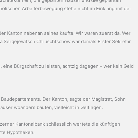
rchitekten ein, die geplanten Häuser und die geplanten
tholischen Arbeiterbewegung stehe nicht im Einklang mit der
or der Kanton nebenan seines kaufte. Wir waren zuerst da. Wer
ta Sergejewitsch Chruschtschow war damals Erster Sekretär
, eine Bürgschaft zu leisten, achtzig dagegen – wer kein Geld
n Baudepartements. Der Kanton, sagte der Magistrat, Sohn
äuser woanders bauten, vielleicht in Gelfingen.
zerner Kantonalbank schliesslich wertete die künftigen
hrte Hypotheken.