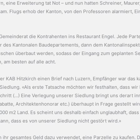
, eine Erweiterung tat Not – und nun hatten Schreiner, Maurer
kam. Flugs erhob der Kanton, von den Professoren alarmiert, 
 Gemeinderat die Kontrahenten ins Restaurant Engel. Jede Partei 
des Kantonalen Baudepartements, dann dem Kantonalinspektor,
schen überbaut werden, sodass der Eingang zum geplanten Semi
 am besten auf alle acht.
er KAB Hitzkirch einen Brief nach Luzern, Empfänger war das k
Siedlung. «Als erste Tatsache möchten wir festhalten, dass wir
chritt (…) Eine Verlegung unserer Siedlung bringt uns derart i
atte, Architektenhonorar etc.) überhaupt in Frage gestellt wi
6000 m2 Land. Es scheint uns deshalb einfach unglaubhaft, das
nn, dass es von unserer Siedlung nicht gestört wird.»
tten ihr gesamtes Geld dazu verwendet, eine Parzelle zu kaufen.