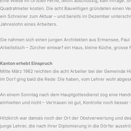
Eine Wiese im Ortsteil Ferne, leicht abschüssig, kam infrage. S
Quadratmeter kosten. Die acht Bauwilligen gründeten einen Ver
ein Schreiner zum Aktuar – und bereits im Dezember unterschri
Jahreslohn eines Arbeiters.
Sie nahmen sich einen jungen Architekten aus Ermensee, Paul 
Arbeitstisch – Zürcher entwarf ein Haus, kleine Küche, grosse 
Kanton erhebt Einspruch
Mitte März 1962 reichten die acht Arbeiter bei der Gemeinde H
im Dorf ging bald die Rede: Die haben, vom Lehrer wohl abgeseh
An einem Sonntag nach dem Hauptgottesdienst zog eine Handvo
einhielten und nicht – Vertrauen ist gut, Kontrolle noch besser 
Hitzkirch war damals noch der Ort der Obstverwertung und des
junge Lehrer, die nach ihrer Diplomierung in die Dörfer ausstr