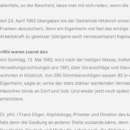
allenfalls, so der Bescheid, lasse man mit sich reden, wenn d
Am 24. April 1962 übergaben sie der Gemeinde Hitzkirch einen 
Franken abzusichern, denn ein Eigenheim «ist fast das einzige 
Arbeitskraft zu gewisser (übrigens auch versteuerbarer) Kapit
«Wir waren zuerst da»
Am Sonntag, 13. Mai 1962, kurz nach der heiligen Messe, traf
Verwaltungsrechnungen pro 1961, über Voranschläge und Steuern
wohnten in Hitzkirch. Von 290 Stimmberechtigen sassen 85 in 
Eigenheim, sagte er, wirke der stets stärker werdenden Verm
Häuschen binde an Dorf und Volk. Und weder jetzt noch später
erleichtere.
Dr. phil. I Franz Dilger, Altphilologe, Priester und Direktor d
falls denn die Siedlung an anderer Stelle zustande käme, den