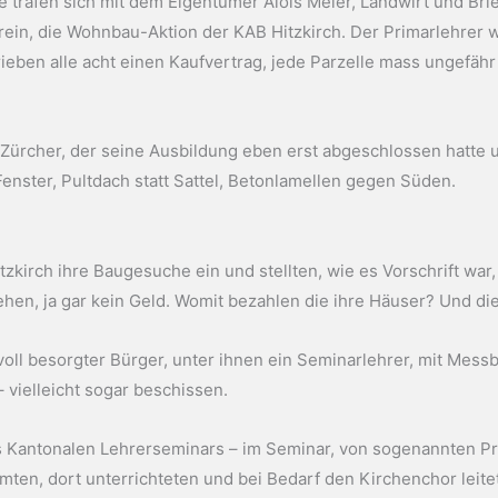
ie trafen sich mit dem Eigentümer Alois Meier, Landwirt und Brie
ein, die Wohnbau-Aktion der KAB Hitzkirch. Der Primarlehrer w
eben alle acht einen Kaufvertrag, jede Parzelle mass ungefähr
Zürcher, der seine Ausbildung eben erst abgeschlossen hatte 
Fenster, Pultdach statt Sattel, Betonlamellen gegen Süden.
itzkirch ihre Baugesuche ein und stellten, wie es Vorschrift w
en, ja gar kein Geld. Womit bezahlen die ihre Häuser? Und die 
ll besorgter Bürger, unter ihnen ein Seminarlehrer, mit Mess
– vielleicht sogar beschissen.
 Kantonalen Lehrerseminars – im Seminar, von sogenannten Pro
ömten, dort unterrichteten und bei Bedarf den Kirchenchor leit