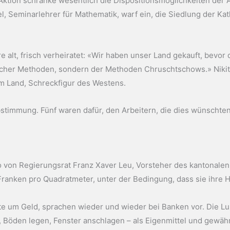
tion schränke wesentlich die Dispositionsmöglichkeiten der A
l, Seminarlehrer für Mathematik, warf ein, die Siedlung der Ka
hre alt, frisch verheiratet: «Wir haben unser Land gekauft, bev
tischer Methoden, sondern der Methoden Chruschtschows.» Niki
m Land, Schreckfigur des Westens.
bstimmung. Fünf waren dafür, den Arbeitern, die dies wünschten
o von Regierungsrat Franz Xaver Leu, Vorsteher des kantonale
Franken pro Quadratmeter, unter der Bedingung, dass sie ihre H
te um Geld, sprachen wieder und wieder bei Banken vor. Die Lu
rn, Böden legen, Fenster anschlagen – als Eigenmittel und gewä