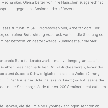
, Mechaniker, Gleisarbeiter vor, ihre Häuschen ausgerechnet
Einsprache gegen das Ansinnen der «Büezer».
sass zu fünft im Säli, Professoren hier, Arbeiter dort. Der
 der seiner Befürchtung Ausdruck verlieh, die Siedlung der
nar beträchtlich gestört werde. Zumindest auf die vier
antonale Büro für Landerwerb – man verlange grundsätzlich
 Besitzer Ihres nachbarlichen Grundstückes waren, bevor der
nnere und äussere Schwierigkeiten, dass die Weiterführung
rd. (…) Der Bau eines Schulhauses verlangt (nach Aussage des
s das neue Seminargebäude (für ca. 200 Seminaristen) auf dem
 Die Banken, die sie um eine Hypothek angingen, lehnten ab –