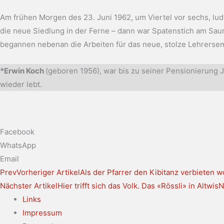
Am frühen Morgen des 23. Juni 1962, um Viertel vor sechs, lud 
die neue Siedlung in der Ferne – dann war Spatenstich am Saum
begannen nebenan die Arbeiten für das neue, stolze Lehrersemi
*Erwin Koch
(geboren 1956), war bis zu seiner Pensionierung Jo
wieder lebt.
Facebook
WhatsApp
Email
Prev
Vorheriger Artikel
Als der Pfarrer den Kibitanz verbieten wo
Nächster Artikel
Hier trifft sich das Volk. Das «Rössli» in Altwis
N
Links
Impressum