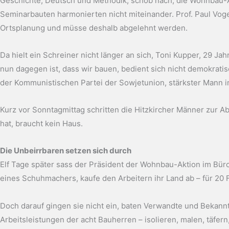
Geschichte, Deutsch und Methodik, schob nach, die Wohnbau-Ak
Seminarbauten harmonierten nicht miteinander. Prof. Paul Voge
Ortsplanung und müsse deshalb abgelehnt werden.
Da hielt ein Schreiner nicht länger an sich, Toni Kupper, 29 Ja
nun dagegen ist, dass wir bauen, bedient sich nicht demokra
der Kommunistischen Partei der Sowjetunion, stärkster Mann i
Kurz vor Sonntagmittag schritten die Hitzkircher Männer zur A
hat, braucht kein Haus.
Die Unbeirrbaren setzen sich durch
Elf Tage später sass der Präsident der Wohnbau-Aktion im Bür
eines Schuhmachers, kaufe den Arbeitern ihr Land ab – für 20 
Doch darauf gingen sie nicht ein, baten Verwandte und Bekann
Arbeitsleistungen der acht Bauherren – isolieren, malen, täfe