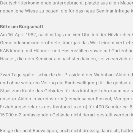
Deutschritterkommende untergebracht, platzte aus allen Mauern
neben jene Wiese zu bauen, die für das neue Seminar infrage 
Bitte um Bürgschaft
Am 16. April 1962, nachmittags um vier Uhr, lud der Hitzkircher
Gemeindeammann eröffnete, übergab das Wort einem Vertreter 
KAB könnte mit Hühner- und Hasenställen sowie mit Gartenhäu
Häuser, die dem Seminar am nächsten kämen, sei zu verzichten,
Zwei Tage später schickte der Präsident der Wohnbau-Aktion d
und ohne weiteren Verzug die Baubewilligung für die geplante 
Staat zum Kaufe des Gebietes für das künftige Lehrerseminar s
unserer Aktion in Vereinsform (gemeinsamer Einkauf, Mengenrab
Erziehungsdirektors des Kantons Luzern) für 400 Schüler ca. 
15‘000 m2 umfassenden Gelände nicht derart gestellt werden ka
Einige der acht Bauwilligen, noch nicht dreissig Jahre alt, ha