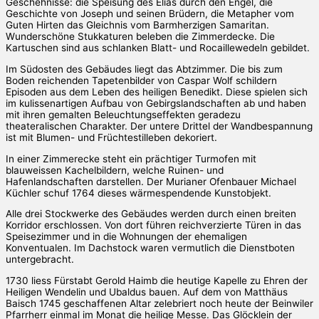
Geschehnisse: die Speisung des Elias durch den Engel, die
Geschichte von Joseph und seinen Brüdern, die Metapher vom
Guten Hirten das Gleichnis vom Barmherzigen Samaritan.
Wunderschöne Stukkaturen beleben die Zimmerdecke. Die
Kartuschen sind aus schlanken Blatt- und Rocaillewedeln gebildet.
Im Südosten des Gebäudes liegt das Abtzimmer. Die bis zum
Boden reichenden Tapetenbilder von Caspar Wolf schildern
Episoden aus dem Leben des heiligen Benedikt. Diese spielen sich
im kulissenartigen Aufbau von Gebirgslandschaften ab und haben
mit ihren gemalten Beleuchtungseffekten geradezu
theateralischen Charakter. Der untere Drittel der Wandbespannung
ist mit Blumen- und Früchtestilleben dekoriert.
In einer Zimmerecke steht ein prächtiger Turmofen mit
blauweissen Kachelbildern, welche Ruinen- und
Hafenlandschaften darstellen. Der Murianer Ofenbauer Michael
Küchler schuf 1764 dieses wärmespendende Kunstobjekt.
Alle drei Stockwerke des Gebäudes werden durch einen breiten
Korridor erschlossen. Von dort führen reichverzierte Türen in das
Speisezimmer und in die Wohnungen der ehemaligen
Konventualen. Im Dachstock waren vermutlich die Dienstboten
untergebracht.
1730 liess Fürstabt Gerold Haimb die heutige Kapelle zu Ehren der
Heiligen Wendelin und Ubaldus bauen. Auf dem von Matthäus
Baisch 1745 geschaffenen Altar zelebriert noch heute der Beinwiler
Pfarrherr einmal im Monat die heilige Messe. Das Glöcklein der