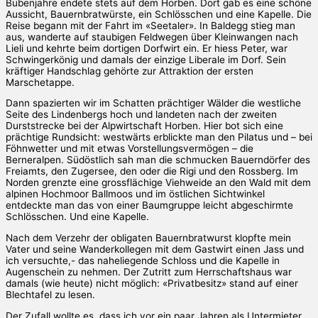
Bubenjahre endete stets auf dem Horben. Dort gab es eine schöne
Aussicht, Bauernbratwürste, ein Schlösschen und eine Kapelle. Die
Reise begann mit der Fahrt im «Seetaler». In Baldegg stieg man
aus, wanderte auf staubigen Feldwegen über Kleinwangen nach
Lieli und kehrte beim dortigen Dorfwirt ein. Er hiess Peter, war
Schwingerkönig und damals der einzige Liberale im Dorf. Sein
kräftiger Handschlag gehörte zur Attraktion der ersten
Marschetappe.
Dann spazierten wir im Schatten prächtiger Wälder die westliche
Seite des Lindenbergs hoch und landeten nach der zweiten
Durststrecke bei der Alpwirtschaft Horben. Hier bot sich eine
prächtige Rundsicht: westwärts erblickte man den Pilatus und – bei
Föhnwetter und mit etwas Vorstellungsvermögen – die
Berneralpen. Südöstlich sah man die schmucken Bauerndörfer des
Freiamts, den Zugersee, den oder die Rigi und den Rossberg. Im
Norden grenzte eine grossflächige Viehweide an den Wald mit dem
alpinen Hochmoor Ballmoos und im östlichen Sichtwinkel
entdeckte man das von einer Baumgruppe leicht abgeschirmte
Schlösschen. Und eine Kapelle.
Nach dem Verzehr der obligaten Bauernbratwurst klopfte mein
Vater und seine Wanderkollegen mit dem Gastwirt einen Jass und
ich versuchte,- das naheliegende Schloss und die Kapelle in
Augenschein zu nehmen. Der Zutritt zum Herrschaftshaus war
damals (wie heute) nicht möglich: «Privatbesitz» stand auf einer
Blechtafel zu lesen.
Der Zufall wollte es, dass ich vor ein paar Jahren als Untermieter