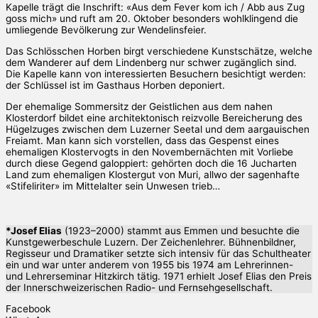
Kapelle trägt die Inschrift: «Aus dem Fever kom ich / Abb aus Zug
goss mich» und ruft am 20. Oktober besonders wohlklingend die
umliegende Bevölkerung zur Wendelinsfeier.
Das Schlösschen Horben birgt verschiedene Kunstschätze, welche
dem Wanderer auf dem Lindenberg nur schwer zugänglich sind.
Die Kapelle kann von interessierten Besuchern besichtigt werden:
der Schlüssel ist im Gasthaus Horben deponiert.
Der ehemalige Sommersitz der Geistlichen aus dem nahen
Klosterdorf bildet eine architektonisch reizvolle Bereicherung des
Hügelzuges zwischen dem Luzerner Seetal und dem aargauischen
Freiamt. Man kann sich vorstellen, dass das Gespenst eines
ehemaligen Klostervogts in den Novembernächten mit Vorliebe
durch diese Gegend galoppiert: gehörten doch die 16 Jucharten
Land zum ehemaligen Klostergut von Muri, allwo der sagenhafte
«Stifeliriter» im Mittelalter sein Unwesen trieb…
*Josef Elias
(1923–2000) stammt aus Emmen und besuchte die
Kunstgewerbeschule Luzern. Der Zeichenlehrer. Bühnenbildner,
Regisseur und Dramatiker setzte sich intensiv für das Schultheater
ein und war unter anderem von 1955 bis 1974 am Lehrerinnen-
und Lehrerseminar Hitzkirch tätig. 1971 erhielt Josef Elias den Preis
der Innerschweizerischen Radio- und Fernsehgesellschaft.
Facebook