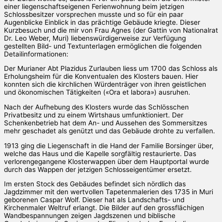
einer liegenschaftseigenen Ferienwohnung beim jetzigen
Schlossbesitzer vorsprechen musste und so für ein paar
Augenblicke Einblick in das prächtige Gebäude kriegte. Dieser
Kurzbesuch und die mir von Frau Agnes (der Gattin von Nationalrat
Dr. Leo Weber, Muri) liebenswürdigerweise zur Verfügung
gestellten Bild- und Textunterlagen ermöglichen die folgenden
Detailinformationen:
Der Murianer Abt Plazidus Zurlauben liess um 1700 das Schloss als
Erholungsheim für die Konventualen des Klosters bauen. Hier
konnten sich die kirchlichen Würdenträger von ihren geistlichen
und ökonomischen Tätigkeiten («Ora et labora») ausruhen.
Nach der Aufhebung des Klosters wurde das Schlösschen
Privatbesitz und zu einem Wirtshaus umfunktioniert. Der
Schenkenbetrieb hat dem An- und Aussehen des Sommersitzes
mehr geschadet als genützt und das Gebäude drohte zu verfallen.
1913 ging die Liegenschaft in die Hand der Familie Borsinger über,
welche das Haus und die Kapelle sorgfältig restaurierte. Das
verlorengegangene Klosterwappen über dem Hauptportal wurde
durch das Wappen der jetzigen Schlosseigentümer ersetzt.
Im ersten Stock des Gebäudes befindet sich nördlich das
Jagdzimmer mit den wertvollen Tapetenmalerien des 1735 in Muri
geborenen Caspar Wolf. Dieser hat als Landschafts- und
Kirchenmaler Weltruf erlangt. Die Bilder auf den grossflächigen
Wandbespannungen zeigen Jagdszenen und biblische