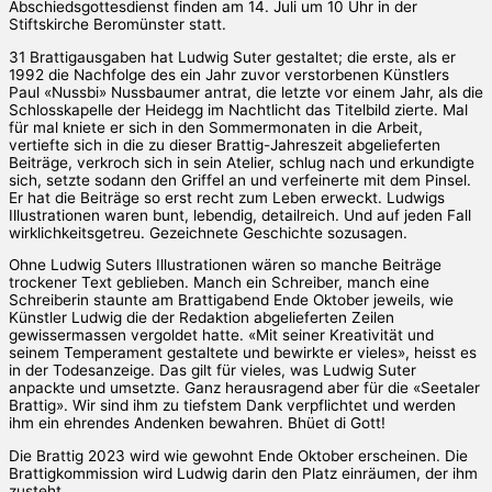
Abschiedsgottesdienst finden am 14. Juli um 10 Uhr in der
Stiftskirche Beromünster statt.
31 Brattigausgaben hat Ludwig Suter gestaltet; die erste, als er
1992 die Nachfolge des ein Jahr zuvor verstorbenen Künstlers
Paul «Nussbi» Nussbaumer antrat, die letzte vor einem Jahr, als die
Schlosskapelle der Heidegg im Nachtlicht das Titelbild zierte. Mal
für mal kniete er sich in den Sommermonaten in die Arbeit,
vertiefte sich in die zu dieser Brattig-Jahreszeit abgelieferten
Beiträge, verkroch sich in sein Atelier, schlug nach und erkundigte
sich, setzte sodann den Griffel an und verfeinerte mit dem Pinsel.
Er hat die Beiträge so erst recht zum Leben erweckt. Ludwigs
Illustrationen waren bunt, lebendig, detailreich. Und auf jeden Fall
wirklichkeitsgetreu. Gezeichnete Geschichte sozusagen.
Ohne Ludwig Suters Illustrationen wären so manche Beiträge
trockener Text geblieben. Manch ein Schreiber, manch eine
Schreiberin staunte am Brattigabend Ende Oktober jeweils, wie
Künstler Ludwig die der Redaktion abgelieferten Zeilen
gewissermassen vergoldet hatte. «Mit seiner Kreativität und
seinem Temperament gestaltete und bewirkte er vieles», heisst es
in der Todesanzeige. Das gilt für vieles, was Ludwig Suter
anpackte und umsetzte. Ganz herausragend aber für die «Seetaler
Brattig». Wir sind ihm zu tiefstem Dank verpflichtet und werden
ihm ein ehrendes Andenken bewahren. Bhüet di Gott!
Die Brattig 2023 wird wie gewohnt Ende Oktober erscheinen. Die
Brattigkommission wird Ludwig darin den Platz einräumen, der ihm
zusteht.