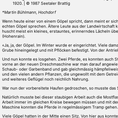
1920. | © 1987 Seetaler Brattig
*Martin Bühlmann, Hochdorf
Wenn heute einer von einem Göpel spricht, dann meint er siche
echten Göpel sprechen. Ältere Leute aus der Landwirtschaft k
huscht meist ein kleines, erstauntes, erinnerndes Lächeln üb
(Hohenrain).
«Ja, ja, der Göpel. Im Winter wurde er eingerichtet. Viele dama
Grube hineingelegt und mit Pflöcken befestigt. Von der Ant
Und nun konnte es losgehen. Zwei Pferde, es konnten auch Sti
vorne an der neuen Dreschmaschine war man darauf angewiese
Schaub- oder Garbenband und gab gleichmässig hämpfeliweis
und den vielen andern Pflanzen, die ungewollt mit dem Getr
und weiteres Geflügel noch reichlich Nahrung.
War nun der vorbereitete Haufen gedroschen, so musste da
Natürlich musste bei dieser staubigen Arbeit auch die Mostf
Arbeit immer im gleichen Kreise bewegen müssen und mit dem
Maschine konnten die Pferde in regelmässigem Tramp gehen.
Viele Göpel hatten in der Mitte einen Sitz. Von hier aus konnt