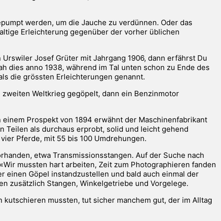
pumpt werden, um die Jauche zu verdünnen. Oder das
ltige Erleichterung gegenüber der vorher üblichen
 Urswiler Josef Grüter mit Jahrgang 1906, dann erfährst Du
chah dies anno 1938, während im Tal unten schon zu Ende des
ls die grössten Erleichterungen genannt.
m zweiten Weltkrieg gegöpelt, dann ein Benzinmotor
In einem Prospekt von 1894 erwähnt der Maschinenfabrikant
n Teilen als durchaus erprobt, solid und leicht gehend
r vier Pferde, mit 55 bis 100 Umdrehungen.
 vorhanden, etwa Transmissionsstangen. Auf der Suche nach
 «Wir mussten hart arbeiten, Zeit zum Photographieren fanden
der einen Göpel instandzustellen und bald auch einmal der
n zusätzlich Stangen, Winkelgetriebe und Vorgelege.
n kutschieren mussten, tut sicher manchem gut, der im Alltag