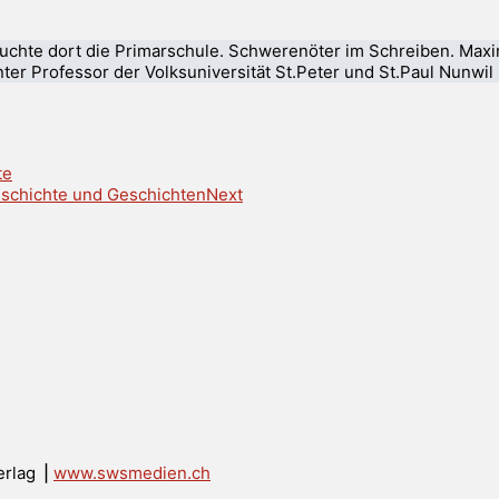
chte dort die Primarschule. Schwerenöter im Schreiben. Maxim
er Professor der Volksuniversität St.Peter und St.Paul Nunwil (
te
eschichte und Geschichten
Next
erlag ⎟
www.swsmedien.ch