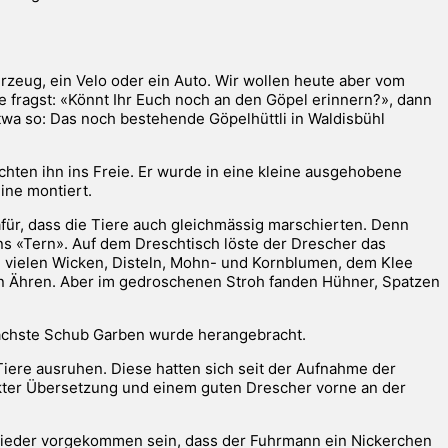
hrzeug, ein Velo oder ein Auto. Wir wollen heute aber vom
 fragst: «Könnt Ihr Euch noch an den Göpel erinnern?», dann
wa so: Das noch bestehende Göpelhüttli in Waldisbühl
rachten ihn ins Freie. Er wurde in eine kleine ausgehobene
ine montiert.
für, dass die Tiere auch gleichmässig marschierten. Denn
s «Tern». Auf dem Dreschtisch löste der Drescher das
 vielen Wicken, Disteln, Mohn- und Kornblumen, dem Klee
n Ähren. Aber im gedroschenen Stroh fanden Hühner, Spatzen
ächste Schub Garben wurde herangebracht.
Tiere ausruhen. Diese hatten sich seit der Aufnahme der
ckter Übersetzung und einem guten Drescher vorne an der
und wieder vorgekommen sein, dass der Fuhrmann ein Nickerchen